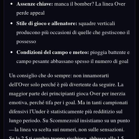
Assenze chiave:
manca il bomber? La linea Over
perde appeal
Stile di gioco e allenatore:
squadre verticali
producono più occasioni di quelle che gestiscono il
possesso
Condizioni del campo e meteo:
pioggia battente e
campo pesante abbassano spesso il numero di goal
Un consiglio che do sempre: non innamorarti
dell'Over solo perché è più divertente da seguire. La
maggior parte dei principianti gioca Over per inerzia
emotiva, perché tifa per i goal. Ma in tanti campionati
difensivi l'Under è statisticamente più redditizio sul
lungo periodo. Su Scommezoid insistiamo su un punto
—la linea va scelta sui numeri, non sulle sensazioni.
Se la 2.5 ti sembra troppo rischiosa, abbassa alla 1.5