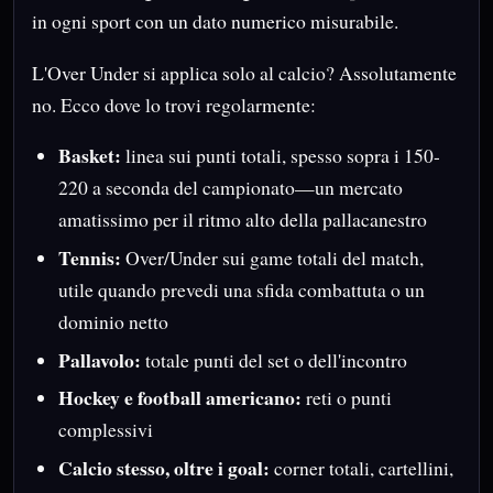
in ogni sport con un dato numerico misurabile.
L'Over Under si applica solo al calcio? Assolutamente
no. Ecco dove lo trovi regolarmente:
Basket:
linea sui punti totali, spesso sopra i 150-
220 a seconda del campionato—un mercato
amatissimo per il ritmo alto della pallacanestro
Tennis:
Over/Under sui game totali del match,
utile quando prevedi una sfida combattuta o un
dominio netto
Pallavolo:
totale punti del set o dell'incontro
Hockey e football americano:
reti o punti
complessivi
Calcio stesso, oltre i goal:
corner totali, cartellini,