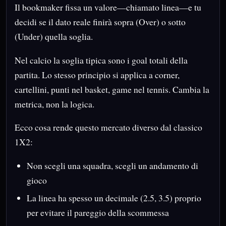
Il bookmaker fissa un valore—chiamato linea—e tu
decidi se il dato reale finirà sopra (Over) o sotto
(Under) quella soglia.
Nel calcio la soglia tipica sono i goal totali della
partita. Lo stesso principio si applica a corner,
cartellini, punti nel basket, game nel tennis. Cambia la
metrica, non la logica.
Ecco cosa rende questo mercato diverso dal classico
1X2:
Non scegli una squadra, scegli un andamento di
gioco
La linea ha spesso un decimale (2.5, 3.5) proprio
per evitare il pareggio della scommessa