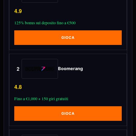
4.9
125% bonus sul deposito fino a €500
GIOCA
2
Boomerang
4.8
Fino a €1,000 + 150 giri gratuiti
GIOCA