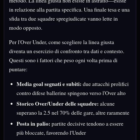
metodo. La linea giusta non esiste in astratto—esiste
in relazione alla partita specifica. Una finale tesa e una
sfida tra due squadre spregiudicate vanno lette in
modo opposto.
Per l'Over Under, come scegliere la linea giusta
diventa un esercizio di confronto tra dati e contesto.
Questi sono i fattori che peso ogni volta prima di
puntare:
Media goal segnati e subiti:
due attacchi prolifici
contro difese ballerine spingono verso l'Over alto
Storico Over/Under delle squadre:
alcune
superano la 2.5 nel 70% delle gare, altre raramente
Posta in palio:
partite decisive tendono a essere
più bloccate, favorendo l'Under