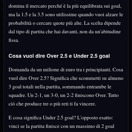
domina il mercato perché è la più equilibrata sui goal,
ma la 1.5 e la 3.5 sono utilissime quando vuoi alzare le
probabilità o cercare quote più alte. La scelta dipende
dal tipo di partita che hai davanti, non da un'abitudine
fissa.
Cosa vuol dire Over 2.5 e Under 2.5 goal
Domanda da un milione di euro tra i principianti. Cosa
vuol dire Over 2.5? Significa che scommetti su almeno
3 goal totali nella partita, sommando entrambe le
squadre. Un 2-1, un 3-0, un 2-2 finiscono Over. Tutto
ciò che produce tre o più reti ti fa vincere.
E cosa significa Under 2.5 goal? L'opposto esatto:
vinci se la partita finisce con un massimo di 2 goal