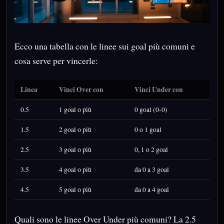
Ecco una tabella con le linee sui goal più comuni e
cosa serve per vincerle:
Linea
Vinci Over con
Vinci Under con
0.5
1 goal o più
0 goal (0-0)
1.5
2 goal o più
0 o 1 goal
2.5
3 goal o più
0, 1 o 2 goal
3.5
4 goal o più
da 0 a 3 goal
4.5
5 goal o più
da 0 a 4 goal
Quali sono le linee Over Under più comuni? La 2.5