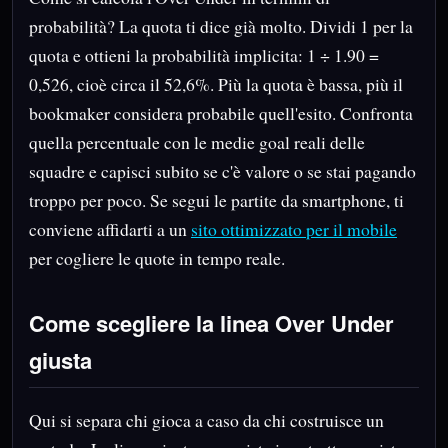
probabilità? La quota ti dice già molto. Dividi 1 per la
quota e ottieni la probabilità implicita: 1 ÷ 1.90 =
0,526, cioè circa il 52,6%. Più la quota è bassa, più il
bookmaker considera probabile quell'esito. Confronta
quella percentuale con le medie goal reali delle
squadre e capisci subito se c'è valore o se stai pagando
troppo per poco. Se segui le partite da smartphone, ti
conviene affidarti a un
sito ottimizzato per il mobile
per cogliere le quote in tempo reale.
Come scegliere la linea Over Under
giusta
Qui si separa chi gioca a caso da chi costruisce un