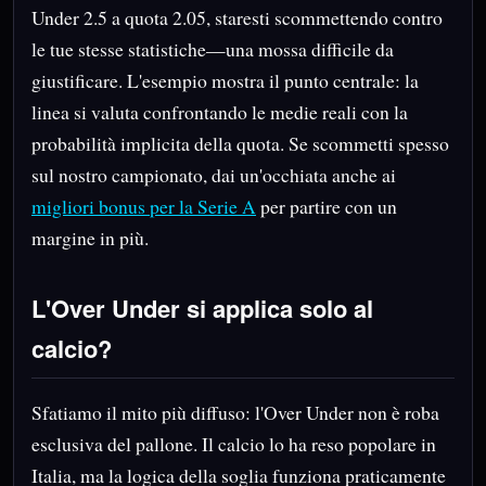
Under 2.5 a quota 2.05, staresti scommettendo contro
le tue stesse statistiche—una mossa difficile da
giustificare. L'esempio mostra il punto centrale: la
linea si valuta confrontando le medie reali con la
probabilità implicita della quota. Se scommetti spesso
sul nostro campionato, dai un'occhiata anche ai
migliori bonus per la Serie A
per partire con un
margine in più.
L'Over Under si applica solo al
calcio?
Sfatiamo il mito più diffuso: l'Over Under non è roba
esclusiva del pallone. Il calcio lo ha reso popolare in
Italia, ma la logica della soglia funziona praticamente