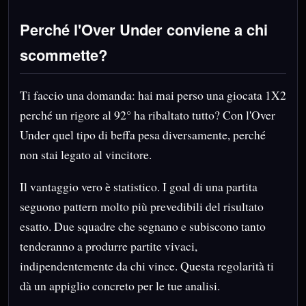
Perché l'Over Under conviene a chi
scommette?
Ti faccio una domanda: hai mai perso una giocata 1X2
perché un rigore al 92° ha ribaltato tutto? Con l'Over
Under quel tipo di beffa pesa diversamente, perché
non stai legato al vincitore.
Il vantaggio vero è statistico. I goal di una partita
seguono pattern molto più prevedibili del risultato
esatto. Due squadre che segnano e subiscono tanto
tenderanno a produrre partite vivaci,
indipendentemente da chi vince. Questa regolarità ti
dà un appiglio concreto per le tue analisi.