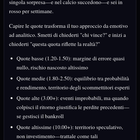
singola sorpresa—e nel calcio succedono—e sei in
rosso per settimane.
Capire le quote trasforma il tuo approccio da emotivo
ad analitico. Smetti di chiederti "chi vince?" e inizi a
chiederti "questa quota riflette la realtà?"
Quote basse (1.20-1.50): margine di errore quasi
nullo, rischio nascosto altissimo
Quote medie (1.80-2.50): equilibrio tra probabilità
e rendimento, territorio degli scommettitori esperti
Quote alte (3.00+): eventi improbabili, ma quando
colpisci il ritorno giustifica le perdite precedenti—
se gestisci il bankroll
Quote altissime (10.00+): territorio speculativo,
non investimento—trattale come tali