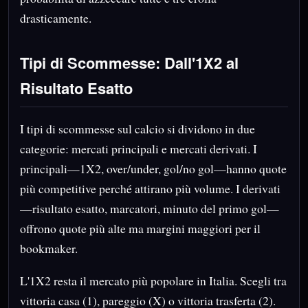
drasticamente.
Tipi di Scommesse: Dall'1X2 al
Risultato Esatto
I tipi di scommesse sul calcio si dividono in due
categorie: mercati principali e mercati derivati. I
principali—1X2, over/under, gol/no gol—hanno quote
più competitive perché attirano più volume. I derivati
—risultato esatto, marcatori, minuto del primo gol—
offrono quote più alte ma margini maggiori per il
bookmaker.
L'1X2 resta il mercato più popolare in Italia. Scegli tra
vittoria casa (1), pareggio (X) o vittoria trasferta (2).