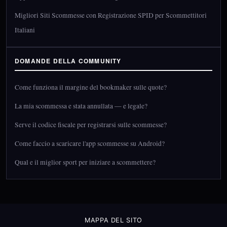
Migliori Siti Scommesse con Registrazione SPID per Scommettitori
Italiani
DOMANDE DELLA COMMUNITY
Come funziona il margine del bookmaker sulle quote?
La mia scommessa e stata annullata — e legale?
Serve il codice fiscale per registrarsi sulle scommesse?
Come faccio a scaricare l'app scommesse su Android?
Qual e il miglior sport per iniziare a scommettere?
MAPPA DEL SITO