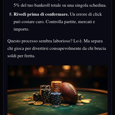
5% del tuo bankroll totale su una singola schedina.
Rivedi prima di confermare.
Un errore di click
può costare caro. Controlla partite, mercati e
importo.
Questo processo sembra laborioso? Lo è. Ma separa
chi gioca per divertirsi consapevolmente da chi brucia
soldi per fretta.