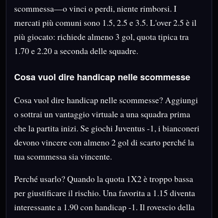
scommessa—o vinci o perdi, niente rimborsi. I
mercati più comuni sono 1.5, 2.5 e 3.5. L'over 2.5 è il
più giocato: richiede almeno 3 gol, quota tipica tra
1.70 e 2.20 a seconda delle squadre.
Cosa vuol dire handicap nelle scommesse
Cosa vuol dire handicap nelle scommesse? Aggiungi
o sottrai un vantaggio virtuale a una squadra prima
che la partita inizi. Se giochi Juventus -1, i bianconeri
devono vincere con almeno 2 gol di scarto perché la
tua scommessa sia vincente.
Perché usarlo? Quando la quota 1X2 è troppo bassa
per giustificare il rischio. Una favorita a 1.15 diventa
interessante a 1.90 con handicap -1. Il rovescio della