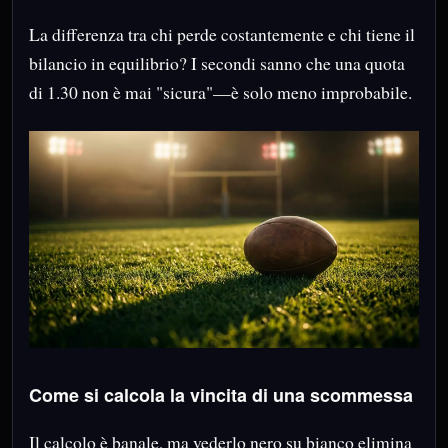
La differenza tra chi perde costantemente e chi tiene il
bilancio in equilibrio? I secondi sanno che una quota
di 1.30 non è mai "sicura"—è solo meno improbabile.
Come si calcola la vincita di una scommessa
Il calcolo è banale, ma vederlo nero su bianco elimina