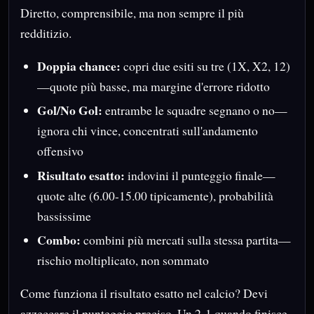
Diretto, comprensibile, ma non sempre il più
redditizio.
Doppia chance:
copri due esiti su tre (1X, X2, 12)
—quote più basse, ma margine d'errore ridotto
Gol/No Gol:
entrambe le squadre segnano o no—
ignora chi vince, concentrati sull'andamento
offensivo
Risultato esatto:
indovini il punteggio finale—
quote alte (6.00-15.00 tipicamente), probabilità
bassissime
Combo:
combini più mercati sulla stessa partita—
rischio moltiplicato, non sommato
Come funziona il risultato esatto nel calcio? Devi
azzeccare il punteggio preciso. Un 2-1 quando finisce