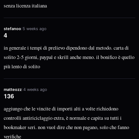
senza licenza italiana
stefanoo
/
5 weeks ago
4
in generale i tempi di prelievo dipendono dal metodo. carta di
solito 2-5 giorni, paypal e skrill anche meno. il bonifico è quello
più lento di solito
matteozz
/
4 weeks ago
136
aggiungo che le vincite di importi alti a volte richiedono
controlli antiriciclaggio extra, è normale e capita su tutti i
bookmaker seri. non vuol dire che non pagano, solo che fanno
verifiche