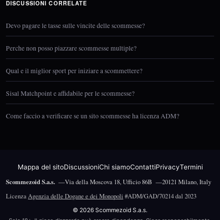
DISCUSSIONI CORRELATE
Devo pagare le tasse sulle vincite delle scommesse?
Perche non posso piazzare scommesse multiple?
Qual e il miglior sport per iniziare a scommettere?
Sisal Matchpoint e affidabile per le scommesse?
Come faccio a verificare se un sito scommesse ha licenza ADM?
Mappa del sito
Discussioni
Chi siamo
Contatti
Privacy
Termini
Scommezoid S.a.s.
Via della Moscova 18, Ufficio 86B
20121 Milano, Italy
Licenza
Agenzia delle Dogane e dei Monopoli
#ADM/GAD/70214 dal 2023
© 2026 Scommezoid S.a.s.