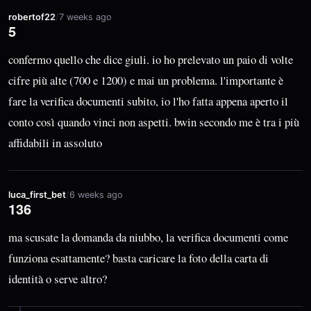
robertof22
/
7 weeks ago
5
confermo quello che dice giuli. io ho prelevato un paio di volte
cifre più alte (700 e 1200) e mai un problema. l'importante è
fare la verifica documenti subito, io l'ho fatta appena aperto il
conto così quando vinci non aspetti. bwin secondo me è tra i più
affidabili in assoluto
luca_first_bet
/
6 weeks ago
136
ma scusate la domanda da niubbo, la verifica documenti come
funziona esattamente? basta caricare la foto della carta di
identità o serve altro?