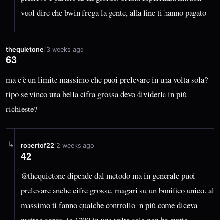
vuol dire che bwin frega la gente, alla fine ti hanno pagato
thequietone
/
3 weeks ago
63
ma c'è un limite massimo che puoi prelevare in una volta sola?
tipo se vinco una bella cifra grossa devo dividerla in più
richieste?
↳
robertof22
/
2 weeks ago
42
@thequietone dipende dal metodo ma in generale puoi
prelevare anche cifre grosse, magari su un bonifico unico. al
massimo ti fanno qualche controllo in più come diceva
matteo sopra. io 1200 in una volta sola non ho avuto