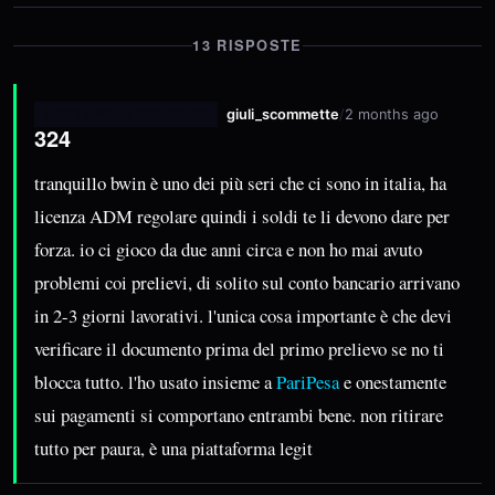
13 RISPOSTE
giuli_scommette
/
2 months ago
SCELTA DELLA REDAZIONE
324
tranquillo bwin è uno dei più seri che ci sono in italia, ha
licenza ADM regolare quindi i soldi te li devono dare per
forza. io ci gioco da due anni circa e non ho mai avuto
problemi coi prelievi, di solito sul conto bancario arrivano
in 2-3 giorni lavorativi. l'unica cosa importante è che devi
verificare il documento prima del primo prelievo se no ti
blocca tutto. l'ho usato insieme a
PariPesa
e onestamente
sui pagamenti si comportano entrambi bene. non ritirare
tutto per paura, è una piattaforma legit