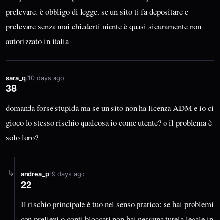
prelevare. è obbligo di legge. se un sito ti fa depositare e
prelevare senza mai chiederti niente è quasi sicuramente non
autorizzato in italia
sara_q
/
10 days ago
38
domanda forse stupida ma se un sito non ha licenza ADM e io ci
gioco lo stesso rischio qualcosa io come utente? o il problema è
solo loro?
↳
andrea_p
/
9 days ago
22
Il rischio principale è tuo nel senso pratico: se hai problemi
con prelievi o conti bloccati non hai nessuna tutela legale in