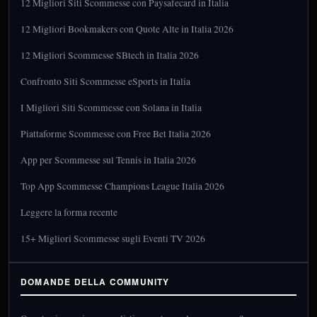
12 Migliori Siti Scommesse con Paysafecard in Italia
12 Migliori Bookmakers con Quote Alte in Italia 2026
12 Migliori Scommesse SBtech in Italia 2026
Confronto Siti Scommesse eSports in Italia
I Migliori Siti Scommesse con Solana in Italia
Piattaforme Scommesse con Free Bet Italia 2026
App per Scommesse sul Tennis in Italia 2026
Top App Scommesse Champions League Italia 2026
Leggere la forma recente
15+ Migliori Scommesse sugli Eventi TV 2026
DOMANDE DELLA COMMUNITY