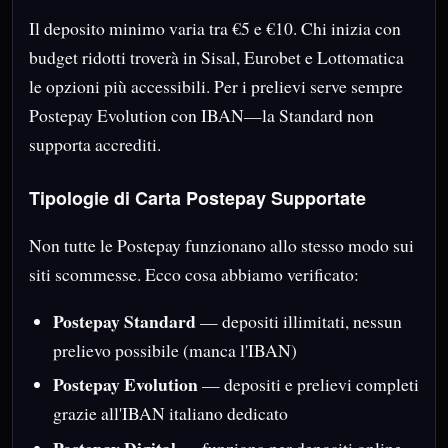
Il deposito minimo varia tra €5 e €10. Chi inizia con
budget ridotti troverà in Sisal, Eurobet e Lottomatica
le opzioni più accessibili. Per i prelievi serve sempre
Postepay Evolution con IBAN—la Standard non
supporta accrediti.
Tipologie di Carta Postepay Supportate
Non tutte le Postepay funzionano allo stesso modo sui
siti scommesse. Ecco cosa abbiamo verificato:
Postepay Standard
— depositi illimitati, nessun
prelievo possibile (manca l'IBAN)
Postepay Evolution
— depositi e prelievi completi
grazie all'IBAN italiano dedicato
Postepay Digital
— funziona per depositi online,