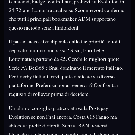
istantanei, budget controllato, prelievi su Evolution in
24-72 ore. La nostra analisi su Scommezoid conferma
che tutti i principali bookmaker ADM supportano
questo metodo senza limitazioni.
Il passo successivo dipende dalle tue priorità. Vuoi il
deposito minimo più basso? Sisal, Eurobet e
Lottomatica partono da €5. Cerchi le migliori quote
Serie A? Bet365 e Snai dominano il mercato italiano.
Per i derby italiani trovi quote dedicate su diverse
piattaforme. Preferisci bonus generosi? Confronta i
requisiti di rollover prima di decidere.
Un ultimo consiglio pratico: attiva la Postepay
Evolution se non l'hai ancora. Costa €15 l'anno ma
sblocca i prelievi diretti. Senza IBAN, resterai
bloccato con le vincite sul conto gioco. E dopo una