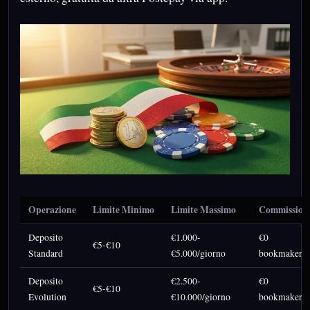
Operazione
Limite Minimo
Limite Massimo
Commission
Deposito
€1.000-
€0
€5-€10
Standard
€5.000/giorno
bookmaker
Deposito
€2.500-
€0
€5-€10
Evolution
€10.000/giorno
bookmaker