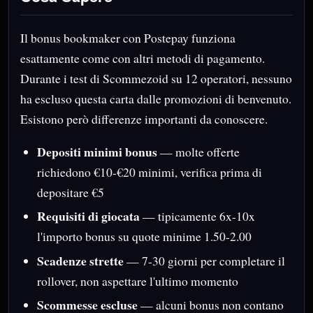
Il bonus bookmaker con Postepay funziona
esattamente come con altri metodi di pagamento.
Durante i test di Scommezoid su 12 operatori, nessuno
ha escluso questa carta dalle promozioni di benvenuto.
Esistono però differenze importanti da conoscere.
Depositi minimi bonus
— molte offerte
richiedono €10-€20 minimi, verifica prima di
depositare €5
Requisiti di giocata
— tipicamente 6x-10x
l'importo bonus su quote minime 1.50-2.00
Scadenze strette
— 7-30 giorni per completare il
rollover, non aspettare l'ultimo momento
Scommesse escluse
— alcuni bonus non contano