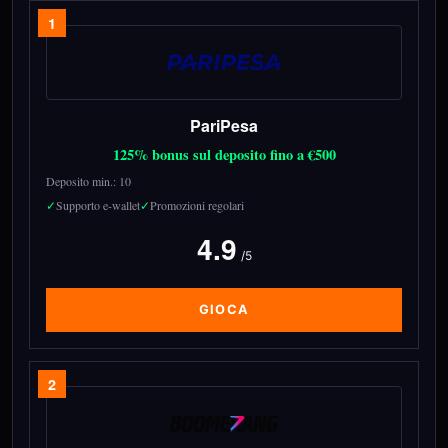
1
PariPesa
125% bonus sul deposito fino a €500
Deposito min.: 10
Supporto e-wallet
Promozioni regolari
4.9
/5
GIOCA
2