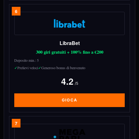
6
LibraBet
300 giri gratuiti + 100% fino a €200
Deposito min.: 5
Prelievi veloci
Generoso bonus di benvenuto
4.2
/5
GIOCA
7