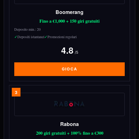
Boomerang
Fino a €1,000 + 150 giri gratuiti
Deposito min.: 20
Depositi istantanei
Promozioni regolari
4.8
/5
GIOCA
3
Rabona
200 giri gratuiti + 100% fino a €300