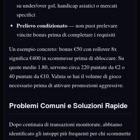
su under/over gol, handicap asiatici o mercati
specifici
Prelievo condizionato
— non puoi prelevare
vincite bonus prima di completare i requisiti
Un esempio concreto: bonus €50 con rollover 8x
significa €400 in scommesse prima di sbloccare. Su
quote medie 1.80, servono circa 220 puntate da €2 o
40 puntate da €10. Valuta se hai il volume di gioco
necessario prima di attivare promozioni aggressive.
Problemi Comuni e Soluzioni Rapide
Dopo centinaia di transazioni monitorate, abbiamo
identificato gli intoppi più frequenti per chi scommette