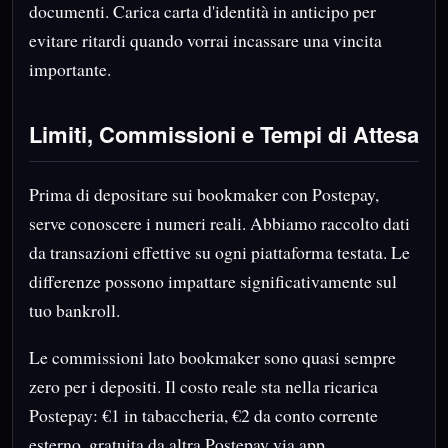
documenti. Carica carta d'identità in anticipo per
evitare ritardi quando vorrai incassare una vincita
importante.
Limiti, Commissioni e Tempi di Attesa
Prima di depositare sui bookmaker con Postepay,
serve conoscere i numeri reali. Abbiamo raccolto dati
da transazioni effettive su ogni piattaforma testata. Le
differenze possono impattare significativamente sul
tuo bankroll.
Le commissioni lato bookmaker sono quasi sempre
zero per i depositi. Il costo reale sta nella ricarica
Postepay: €1 in tabaccheria, €2 da conto corrente
esterno, gratuita da altra Postepay via app.