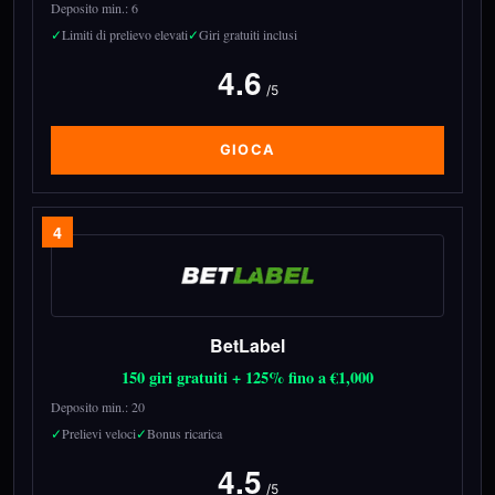
Deposito min.: 6
Limiti di prelievo elevati
Giri gratuiti inclusi
4.6
/5
GIOCA
4
BetLabel
150 giri gratuiti + 125% fino a €1,000
Deposito min.: 20
Prelievi veloci
Bonus ricarica
4.5
/5