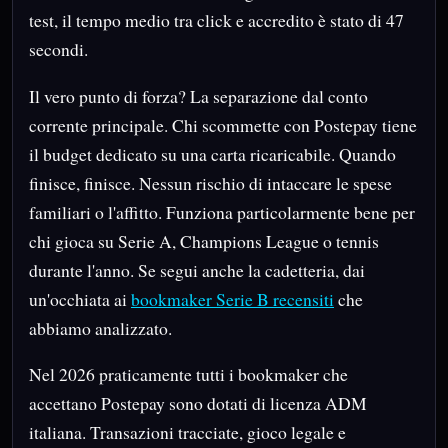
test, il tempo medio tra click e accredito è stato di 47
secondi.
Il vero punto di forza? La separazione dal conto
corrente principale. Chi scommette con Postepay tiene
il budget dedicato su una carta ricaricabile. Quando
finisce, finisce. Nessun rischio di intaccare le spese
familiari o l'affitto. Funziona particolarmente bene per
chi gioca su Serie A, Champions League o tennis
durante l'anno. Se segui anche la cadetteria, dai
un'occhiata ai
bookmaker Serie B recensiti
che
abbiamo analizzato.
Nel 2026 praticamente tutti i bookmaker che
accettano Postepay sono dotati di licenza ADM
italiana. Transazioni tracciate, gioco legale e