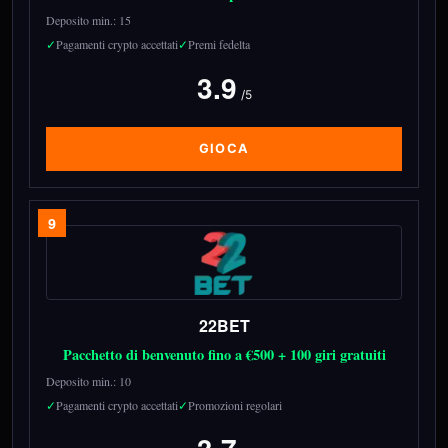
Deposito min.: 15
Pagamenti crypto accettati
Premi fedelta
3.9
/5
GIOCA
9
22BET
Pacchetto di benvenuto fino a €500 + 100 giri gratuiti
Deposito min.: 10
Pagamenti crypto accettati
Promozioni regolari