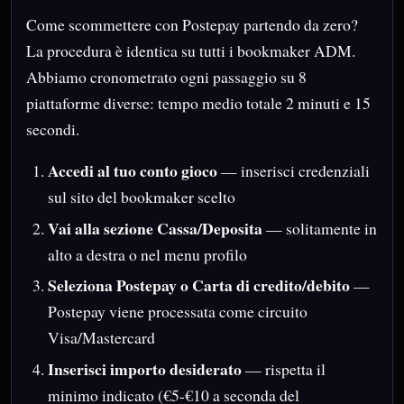
Come scommettere con Postepay partendo da zero?
La procedura è identica su tutti i bookmaker ADM.
Abbiamo cronometrato ogni passaggio su 8
piattaforme diverse: tempo medio totale 2 minuti e 15
secondi.
Accedi al tuo conto gioco
— inserisci credenziali
sul sito del bookmaker scelto
Vai alla sezione Cassa/Deposita
— solitamente in
alto a destra o nel menu profilo
Seleziona Postepay o Carta di credito/debito
—
Postepay viene processata come circuito
Visa/Mastercard
Inserisci importo desiderato
— rispetta il
minimo indicato (€5-€10 a seconda del