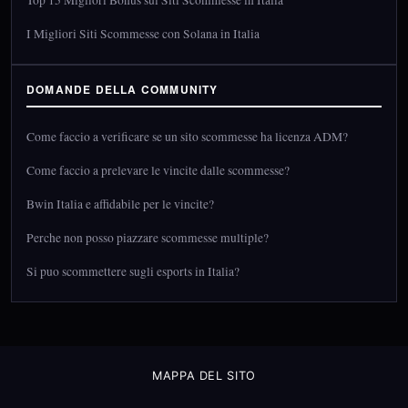
I Migliori Siti Scommesse con Solana in Italia
DOMANDE DELLA COMMUNITY
Come faccio a verificare se un sito scommesse ha licenza ADM?
Come faccio a prelevare le vincite dalle scommesse?
Bwin Italia e affidabile per le vincite?
Perche non posso piazzare scommesse multiple?
Si puo scommettere sugli esports in Italia?
MAPPA DEL SITO