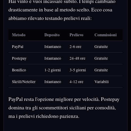
Hai vinto e vuoi incassare subito. I tempi cambiano
drasticamente in base al metodo scelto. Ecco cosa
abbiamo rilevato testando prelievi reali:
Metodo
Deposito
Prelievo
Commissioni
PayPal
Istantaneo
2-6 ore
Gratuite
Postepay
Istantaneo
24-48 ore
Gratuite
Bonifico
1-2 giorni
3-5 giorni
Gratuite
Skrill/Neteller
Istantaneo
4-12 ore
Variabili
PayPal resta l'opzione migliore per velocità. Postepay
domina tra gli scommettitori siciliani per comodità,
ma i prelievi richiedono pazienza.