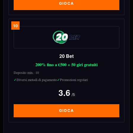
GIOCA
10
20 Bet
200% fino a €500 + 50 giri gratuiti
Deposito min.: 10
Diversi metodi di pagamento
Promozioni regolari
3.6
/5
GIOCA