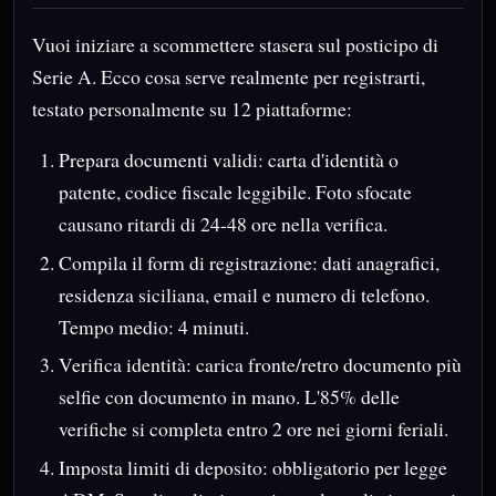
Vuoi iniziare a scommettere stasera sul posticipo di
Serie A. Ecco cosa serve realmente per registrarti,
testato personalmente su 12 piattaforme:
Prepara documenti validi: carta d'identità o
patente, codice fiscale leggibile. Foto sfocate
causano ritardi di 24-48 ore nella verifica.
Compila il form di registrazione: dati anagrafici,
residenza siciliana, email e numero di telefono.
Tempo medio: 4 minuti.
Verifica identità: carica fronte/retro documento più
selfie con documento in mano. L'85% delle
verifiche si completa entro 2 ore nei giorni feriali.
Imposta limiti di deposito: obbligatorio per legge