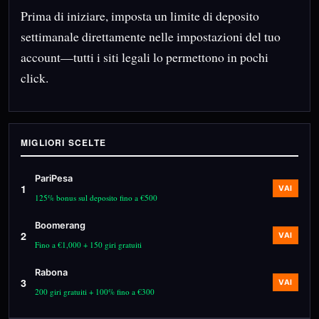
Prima di iniziare, imposta un limite di deposito
settimanale direttamente nelle impostazioni del tuo
account—tutti i siti legali lo permettono in pochi
click.
MIGLIORI SCELTE
PariPesa
1
VAI
125% bonus sul deposito fino a €500
Boomerang
2
VAI
Fino a €1,000 + 150 giri gratuiti
Rabona
3
VAI
200 giri gratuiti + 100% fino a €300