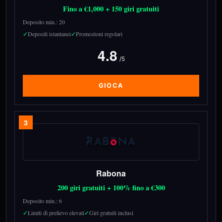
Fino a €1,000 + 150 giri gratuiti
Deposito min.: 20
Depositi istantanei
Promozioni regolari
4.8
/5
GIOCA
3
Rabona
200 giri gratuiti + 100% fino a €300
Deposito min.: 6
Limiti di prelievo elevati
Giri gratuiti inclusi