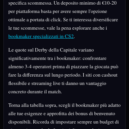
specifica scommessa. Un deposito minimo di €10-20
per piattaforma basta per avere sempre l'opzione
ottimale a portata di click. Se ti interessa diversificare
le tue scommesse, vale la pena esplorare anche i
bookmaker specializzati in CS2
.
Le quote sul Derby della Capitale variano
significativamente tra i bookmaker: confrontare
almeno 3-4 operatori prima di piazzare la giocata può
fare la differenza sul lungo periodo. I siti con cashout
flessibile e streaming live ti danno un vantaggio
concreto durante il match.
Torna alla tabella sopra, scegli il bookmaker più adatto
alle tue esigenze e approfitta dei bonus di benvenuto
disponibili. Ricorda di impostare sempre un budget di