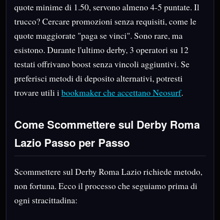
quote minime di 1.50, servono almeno 4-5 puntate. Il
trucco? Cercare promozioni senza requisiti, come le
quote maggiorate "paga se vinci". Sono rare, ma
esistono. Durante l'ultimo derby, 3 operatori su 12
testati offrivano boost senza vincoli aggiuntivi. Se
preferisci metodi di deposito alternativi, potresti
trovare utili i
bookmaker che accettano Neosurf
.
Come Scommettere sul Derby Roma
Lazio Passo per Passo
Scommettere sul Derby Roma Lazio richiede metodo,
non fortuna. Ecco il processo che seguiamo prima di
ogni stracittadina: