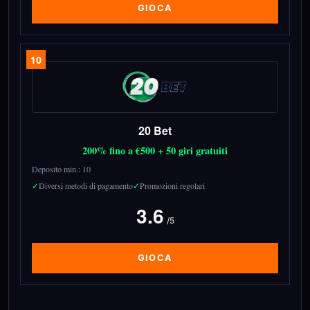
GIOCA
10
20 Bet
200% fino a €500 + 50 giri gratuiti
Deposito min.: 10
Diversi metodi di pagamento
Promozioni regolari
3.6
/5
GIOCA