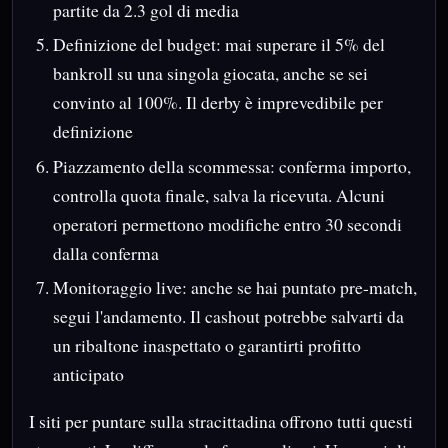
partite da 2.3 gol di media
Definizione del budget: mai superare il 5% del
bankroll su una singola giocata, anche se sei
convinto al 100%. Il derby è imprevedibile per
definizione
Piazzamento della scommessa: conferma importo,
controlla quota finale, salva la ricevuta. Alcuni
operatori permettono modifiche entro 30 secondi
dalla conferma
Monitoraggio live: anche se hai puntato pre-match,
segui l'andamento. Il cashout potrebbe salvarti da
un ribaltone inaspettato o garantirti profitto
anticipato
I siti per puntare sulla stracittadina offrono tutti questi