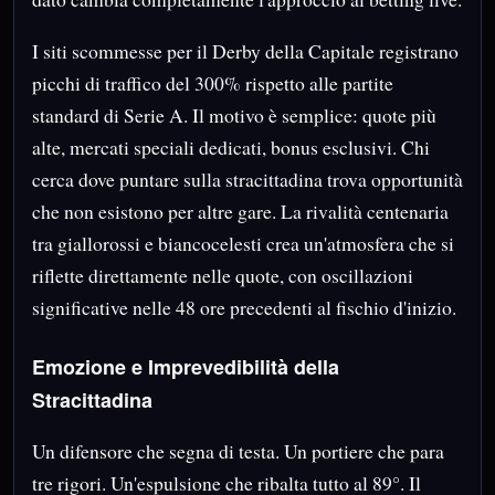
I siti scommesse per il Derby della Capitale registrano
picchi di traffico del 300% rispetto alle partite
standard di Serie A. Il motivo è semplice: quote più
alte, mercati speciali dedicati, bonus esclusivi. Chi
cerca dove puntare sulla stracittadina trova opportunità
che non esistono per altre gare. La rivalità centenaria
tra giallorossi e biancocelesti crea un'atmosfera che si
riflette direttamente nelle quote, con oscillazioni
significative nelle 48 ore precedenti al fischio d'inizio.
Emozione e Imprevedibilità della
Stracittadina
Un difensore che segna di testa. Un portiere che para
tre rigori. Un'espulsione che ribalta tutto al 89°. Il