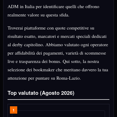
ADM in Italia per identificare quelli che offrono
realmente valore su questa sfida.
Troverai piattaforme con quote competitive su
risultato esatto, marcatori e mercati speciali dedicati
al derby capitolino. Abbiamo valutato ogni operatore
per affidabilità dei pagamenti, varietà di scommesse
live e trasparenza dei bonus. Qui sotto, la nostra
selezione dei bookmaker che meritano davvero la tua
attenzione per puntare su Roma-Lazio.
Top valutato (Agosto 2026)
1