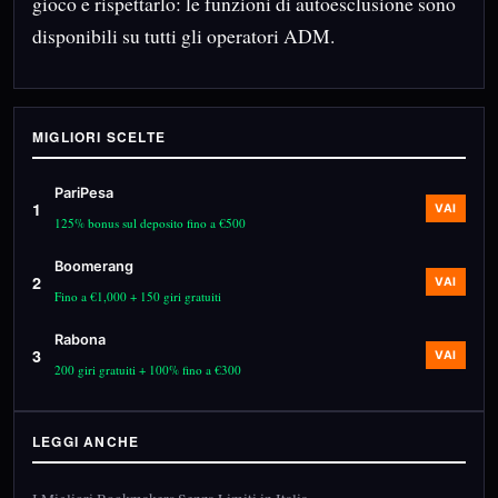
gioco e rispettarlo: le funzioni di autoesclusione sono
disponibili su tutti gli operatori ADM.
MIGLIORI SCELTE
PariPesa
1
VAI
125% bonus sul deposito fino a €500
Boomerang
2
VAI
Fino a €1,000 + 150 giri gratuiti
Rabona
3
VAI
200 giri gratuiti + 100% fino a €300
LEGGI ANCHE