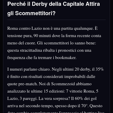
Perché il Derby della Capitale Attira
gli Scommettitori?
Roma contro Lazio non è una partita qualunque. È
tensione pura, 90 minuti dove la forma recente conta
meno del cuore. Gli scommettitori lo sanno bene:
questa stracittadina ribalta i pronostici con una
frequenza che fa tremare i bookmaker.
I numeri parlano chiaro. Negli ultimi 20 derby, il 35%
è finito con risultati considerati improbabili dalle
quote pre-match. Noi di Scommezoid abbiamo
analizzato le ultime 15 edizioni: 7 vittorie Roma, 5
Lazio, 3 pareggi. La vera sorpresa? Il 60% dei gol
arriva nel secondo tempo, spesso dopo il 70°. Questo
dato cambia completamente l'approccio al betting live.