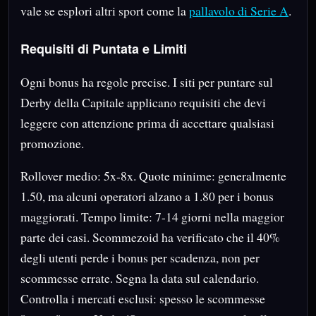
vale se esplori altri sport come la
pallavolo di Serie A
.
Requisiti di Puntata e Limiti
Ogni bonus ha regole precise. I siti per puntare sul
Derby della Capitale applicano requisiti che devi
leggere con attenzione prima di accettare qualsiasi
promozione.
Rollover medio: 5x-8x. Quote minime: generalmente
1.50, ma alcuni operatori alzano a 1.80 per i bonus
maggiorati. Tempo limite: 7-14 giorni nella maggior
parte dei casi. Scommezoid ha verificato che il 40%
degli utenti perde i bonus per scadenza, non per
scommesse errate. Segna la data sul calendario.
Controlla i mercati esclusi: spesso le scommesse