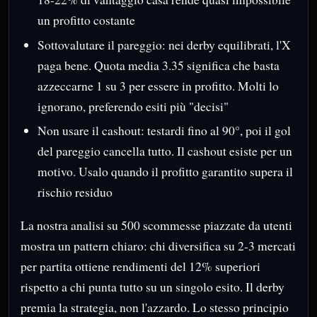
un profitto costante
Sottovalutare il pareggio: nei derby equilibrati, l'X
paga bene. Quota media 3.35 significa che basta
azzeccarne 1 su 3 per essere in profitto. Molti lo
ignorano, preferendo esiti più "decisi"
Non usare il cashout: testardi fino al 90°, poi il gol
del pareggio cancella tutto. Il cashout esiste per un
motivo. Usalo quando il profitto garantito supera il
rischio residuo
La nostra analisi su 500 scommesse piazzate da utenti
mostra un pattern chiaro: chi diversifica su 2-3 mercati
per partita ottiene rendimenti del 12% superiori
rispetto a chi punta tutto su un singolo esito. Il derby
premia la strategia, non l'azzardo. Lo stesso principio