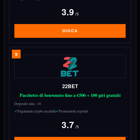
3.9
/5
GIOCA
9
22BET
Pacchetto di benvenuto fino a €500 + 100 giri gratuiti
Deposito min.: 10
Pagamenti crypto accettati
Promozioni regolari
3.7
/5