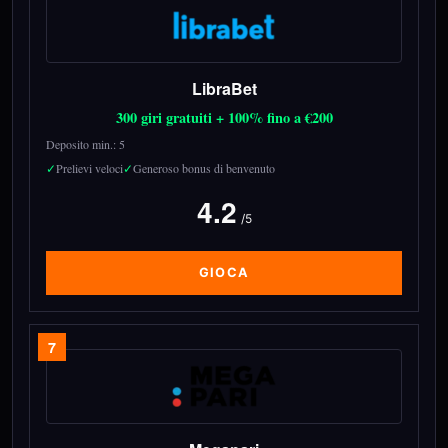
LibraBet
300 giri gratuiti + 100% fino a €200
Deposito min.: 5
Prelievi veloci
Generoso bonus di benvenuto
4.2
/5
GIOCA
7