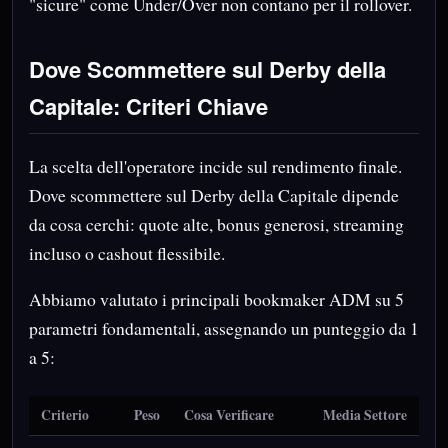
"sicure" come Under/Over non contano per il rollover.
Dove Scommettere sul Derby della
Capitale: Criteri Chiave
La scelta dell'operatore incide sul rendimento finale.
Dove scommettere sul Derby della Capitale dipende
da cosa cerchi: quote alte, bonus generosi, streaming
incluso o cashout flessibile.
Abbiamo valutato i principali bookmaker ADM su 5
parametri fondamentali, assegnando un punteggio da 1
a 5:
Criterio
Peso
Cosa Verificare
Media Settore