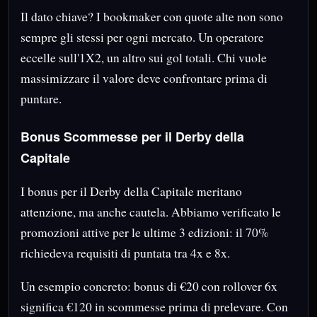
Il dato chiave? I bookmaker con quote alte non sono
sempre gli stessi per ogni mercato. Un operatore
eccelle sull'1X2, un altro sui gol totali. Chi vuole
massimizzare il valore deve confrontare prima di
puntare.
Bonus Scommesse per il Derby della
Capitale
I bonus per il Derby della Capitale meritano
attenzione, ma anche cautela. Abbiamo verificato le
promozioni attive per le ultime 3 edizioni: il 70%
richiedeva requisiti di puntata tra 4x e 8x.
Un esempio concreto: bonus di €20 con rollover 6x
significa €120 in scommesse prima di prelevare. Con