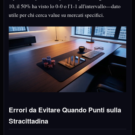
10, il 50% ha visto lo 0-0 o l'1-1 all'intervallo—dato
utile per chi cerca value su mercati specifici.
Errori da Evitare Quando Punti sulla
Stracittadina