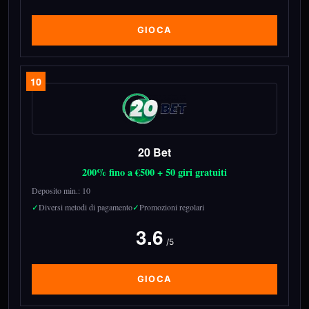
GIOCA
10
20 Bet
200% fino a €500 + 50 giri gratuiti
Deposito min.: 10
Diversi metodi di pagamento
Promozioni regolari
3.6
/5
GIOCA