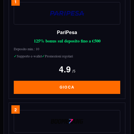
1
PariPesa
125% bonus sul deposito fino a €500
Deposito min.: 10
Supporto e-wallet
Promozioni regolari
4.9
/5
GIOCA
2