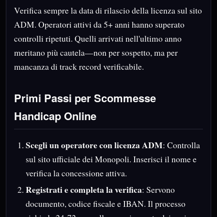
Verifica sempre la data di rilascio della licenza sul sito
ADM. Operatori attivi da 5+ anni hanno superato
controlli ripetuti. Quelli arrivati nell'ultimo anno
meritano più cautela—non per sospetto, ma per
mancanza di track record verificabile.
Primi Passi per Scommesse
Handicap Online
Scegli un operatore con licenza ADM
: Controlla
sul sito ufficiale dei Monopoli. Inserisci il nome e
verifica la concessione attiva.
Registrati e completa la verifica
: Servono
documento, codice fiscale e IBAN. Il processo