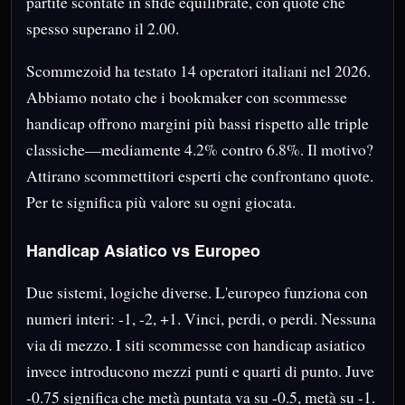
partite scontate in sfide equilibrate, con quote che
spesso superano il 2.00.
Scommezoid ha testato 14 operatori italiani nel 2026.
Abbiamo notato che i bookmaker con scommesse
handicap offrono margini più bassi rispetto alle triple
classiche—mediamente 4.2% contro 6.8%. Il motivo?
Attirano scommettitori esperti che confrontano quote.
Per te significa più valore su ogni giocata.
Handicap Asiatico vs Europeo
Due sistemi, logiche diverse. L'europeo funziona con
numeri interi: -1, -2, +1. Vinci, perdi, o perdi. Nessuna
via di mezzo. I siti scommesse con handicap asiatico
invece introducono mezzi punti e quarti di punto. Juve
-0.75 significa che metà puntata va su -0.5, metà su -1.