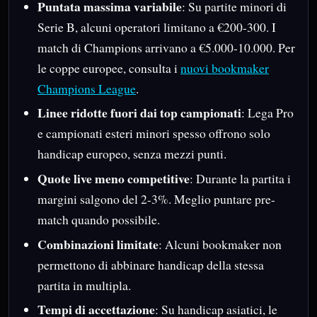
Puntata massima variabile
: Su partite minori di
Serie B, alcuni operatori limitano a €200-300. I
match di Champions arrivano a €5.000-10.000. Per
le coppe europee, consulta i
nuovi bookmaker
Champions League
.
Linee ridotte fuori dai top campionati
: Lega Pro
e campionati esteri minori spesso offrono solo
handicap europeo, senza mezzi punti.
Quote live meno competitive
: Durante la partita i
margini salgono del 2-3%. Meglio puntare pre-
match quando possibile.
Combinazioni limitate
: Alcuni bookmaker non
permettono di abbinare handicap della stessa
partita in multipla.
Tempi di accettazione
: Su handicap asiatici, le