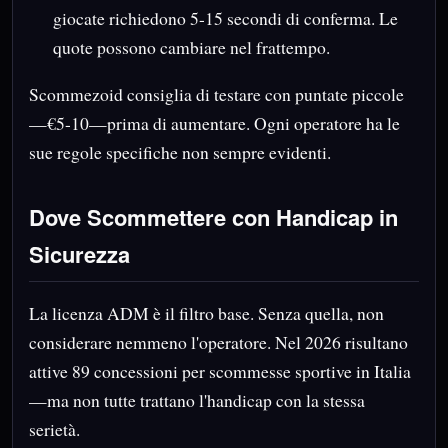
giocate richiedono 5-15 secondi di conferma. Le
quote possono cambiare nel frattempo.
Scommezoid consiglia di testare con puntate piccole
—€5-10—prima di aumentare. Ogni operatore ha le
sue regole specifiche non sempre evidenti.
Dove Scommettere con Handicap in
Sicurezza
La licenza ADM è il filtro base. Senza quella, non
considerare nemmeno l'operatore. Nel 2026 risultano
attive 89 concessioni per scommesse sportive in Italia
—ma non tutte trattano l'handicap con la stessa
serietà.