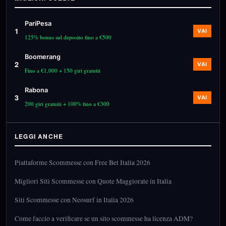
PariPesa
1
VAI
125% bonus sul deposito fino a €500
Boomerang
2
VAI
Fino a €1,000 + 150 giri gratuiti
Rabona
3
VAI
200 giri gratuiti + 100% fino a €300
LEGGI ANCHE
Piattaforme Scommesse con Free Bet Italia 2026
Migliori Siti Scommesse con Quote Maggiorate in Italia
Siti Scommesse con Neosurf in Italia 2026
Come faccio a verificare se un sito scommesse ha licenza ADM?