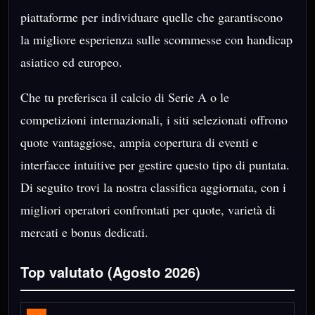
piattaforme per individuare quelle che garantiscono
la migliore esperienza sulle scommesse con handicap
asiatico ed europeo.
Che tu preferisca il calcio di Serie A o le
competizioni internazionali, i siti selezionati offrono
quote vantaggiose, ampia copertura di eventi e
interfacce intuitive per gestire questo tipo di puntata.
Di seguito trovi la nostra classifica aggiornata, con i
migliori operatori confrontati per quote, varietà di
mercati e bonus dedicati.
Top valutato (Agosto 2026)