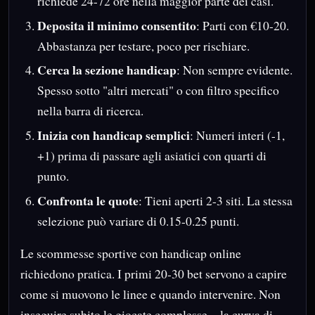
richiede 24-72 ore nella maggior parte dei casi.
Deposita il minimo consentito
: Parti con €10-20.
Abbastanza per testare, poco per rischiare.
Cerca la sezione handicap
: Non sempre evidente.
Spesso sotto "altri mercati" o con filtro specifico
nella barra di ricerca.
Inizia con handicap semplici
: Numeri interi (-1,
+1) prima di passare agli asiatici con quarti di
punto.
Confronta le quote
: Tieni aperti 2-3 siti. La stessa
selezione può variare di 0.15-0.25 punti.
Le scommesse sportive con handicap online
richiedono pratica. I primi 20-30 bet servono a capire
come si muovono le linee e quando intervenire. Non
inseguire subito le giocate complesse—la curva di