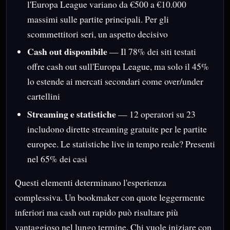
l'Europa League variano da €500 a €10.000
massimi sulle partite principali. Per gli
scommettitori seri, un aspetto decisivo
Cash out disponibile
— Il 78% dei siti testati
offre cash out sull'Europa League, ma solo il 45%
lo estende ai mercati secondari come over/under
cartellini
Streaming e statistiche
— 12 operatori su 23
includono dirette streaming gratuite per le partite
europee. Le statistiche live in tempo reale? Presenti
nel 65% dei casi
Questi elementi determinano l'esperienza
complessiva. Un bookmaker con quote leggermente
inferiori ma cash out rapido può risultare più
vantaggioso nel lungo termine. Chi vuole iniziare con