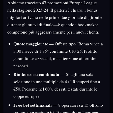
Abbiamo tracciato 47 promozioni Europa League
nella stagione 2023-24. Il pattern è chiaro: i bonus
migliori arrivano nelle prime due giornate di gironi e
durante gli ottavi di finale—è quando i bookmaker
competono più aggressivamente per i nuovi clienti.
Quote maggiorate
— Offerte tipo "Roma vince a
3.00 invece di 1.85" con limite €10-25. Profitto
garantito se azzecchi, ma attenzione ai termini
nascosti
Rimborso su combinata
— Sbagli una sola
selezione in una multipla da 4+? Recuperi fino a
€50. Presente nel 60% dei siti testati durante le
coppe europee
Free bet settimanali
— 8 operatori su 15 offrono
scommesse gratuite €5-10 ogni giovedì europeo