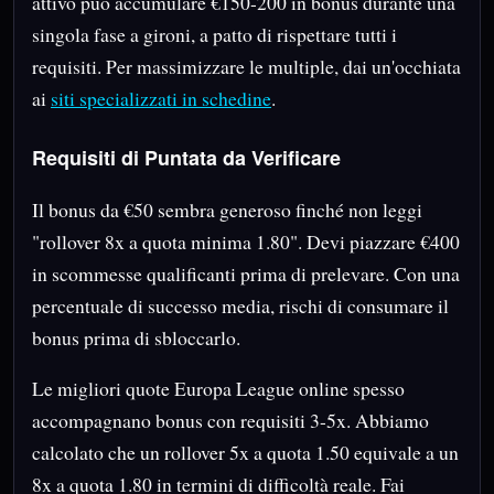
attivo può accumulare €150-200 in bonus durante una
singola fase a gironi, a patto di rispettare tutti i
requisiti. Per massimizzare le multiple, dai un'occhiata
ai
siti specializzati in schedine
.
Requisiti di Puntata da Verificare
Il bonus da €50 sembra generoso finché non leggi
"rollover 8x a quota minima 1.80". Devi piazzare €400
in scommesse qualificanti prima di prelevare. Con una
percentuale di successo media, rischi di consumare il
bonus prima di sbloccarlo.
Le migliori quote Europa League online spesso
accompagnano bonus con requisiti 3-5x. Abbiamo
calcolato che un rollover 5x a quota 1.50 equivale a un
8x a quota 1.80 in termini di difficoltà reale. Fai