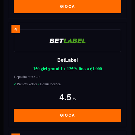
GIOCA
4
BetLabel
150 giri gratuiti + 125% fino a €1,000
Deposito min.: 20
Prelievi veloci
Bonus ricarica
4.5
/5
GIOCA