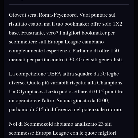
Giovedì sera, Roma-Feyenoord. Vuoi puntare sul
risultato esatto, ma il tuo bookmaker offre solo 1X2
base. Frustrante, vero? I migliori bookmaker per
scommettere sull'Europa League cambiano
completamente l'esperienza. Parliamo di oltre 150
mercati per partita contro i 30-40 dei siti generalisti.
La competizione UEFA attira squadre da 50 leghe
diverse. Quote più variabili rispetto alla Champions.
Un Olympiacos-Lazio può oscillare di 0.15 punti tra
un operatore e l'altro. Su una giocata da €100,
parliamo di €15 di differenza nel potenziale ritorno.
Noi di Scommezoid abbiamo analizzato 23 siti
scommesse Europa League con le quote migliori