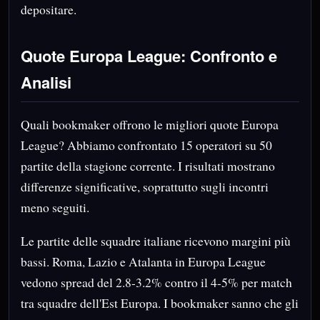
depositare.
Quote Europa League: Confronto e
Analisi
Quali bookmaker offrono le migliori quote Europa
League? Abbiamo confrontato 15 operatori su 50
partite della stagione corrente. I risultati mostrano
differenze significative, soprattutto sugli incontri
meno seguiti.
Le partite delle squadre italiane ricevono margini più
bassi. Roma, Lazio e Atalanta in Europa League
vedono spread del 2.8-3.2% contro il 4-5% per match
tra squadre dell'Est Europa. I bookmaker sanno che gli