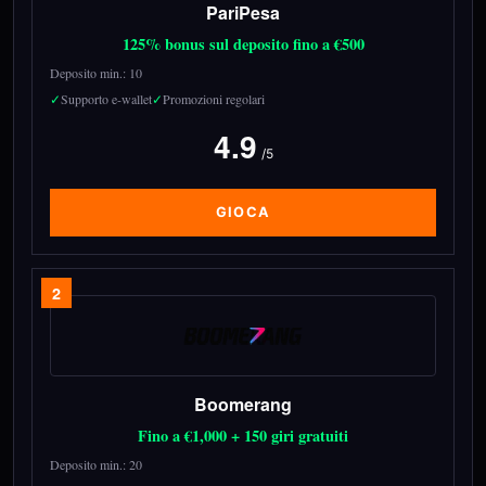
PariPesa
125% bonus sul deposito fino a €500
Deposito min.: 10
Supporto e-wallet
Promozioni regolari
4.9
/5
GIOCA
2
Boomerang
Fino a €1,000 + 150 giri gratuiti
Deposito min.: 20