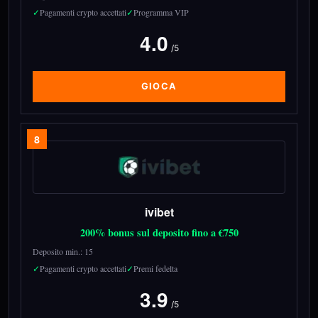
Pagamenti crypto accettati
Programma VIP
4.0
/5
GIOCA
8
ivibet
200% bonus sul deposito fino a €750
Deposito min.: 15
Pagamenti crypto accettati
Premi fedelta
3.9
/5